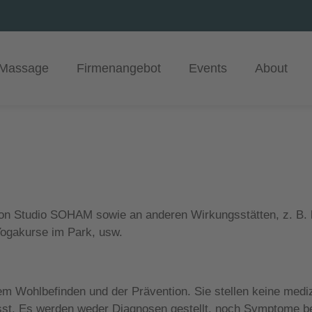
Massage
Firmenangebot
Events
About
on Studio SOHAM sowie an anderen Wirkungsstätten, z. B.
Yogakurse im Park, usw.
m Wohlbefinden und der Prävention. Sie stellen keine mediz
st. Es werden weder Diagnosen gestellt, noch Symptome b