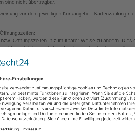
n sind nicht übertragbar.
weisung vor dem jeweiligen Kursangebot. Kartenzahlung nich
Öffnungszeiten:
 bzw. Öffnungszeiten in zumutbarer Weise zu ändern. Dies g
o ist berechtigt, innerhalb jeden Jahres bei Umbauarbeiten 
gegeben werden, zu schließen, ohne dass dadurch die Zahlun
erzeit erfolgen. An Ferientagen behält sich das Studio vor
ckvergütung.
derungen von Lehrern des Studios, wird sich das Studio bem
lingen, so kann ein Kurs ausfallen. Der Ausfall einer Kursst
ankheit oder Ähnliches bei externen gebuchten Yogalehrern w
reises.
utbarem Rahmen zu verändern. Die Preisänderung wird wirks