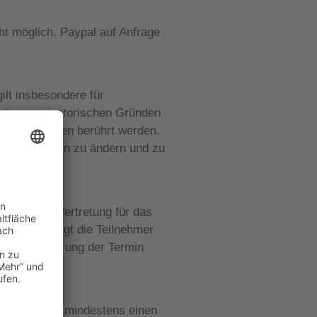
t möglich. Paypal auf Anfrage
ilt insbesondere für
o.ä. organisatorischen Gründen
gsbedingungen berührt werden.
, den Kursplan zu ändern und zu
ühen, eine Vertretung für das
unde berechtigt die Teilnehmer
ird nach Klärung der Termin
am, wenn sie mindestens einen