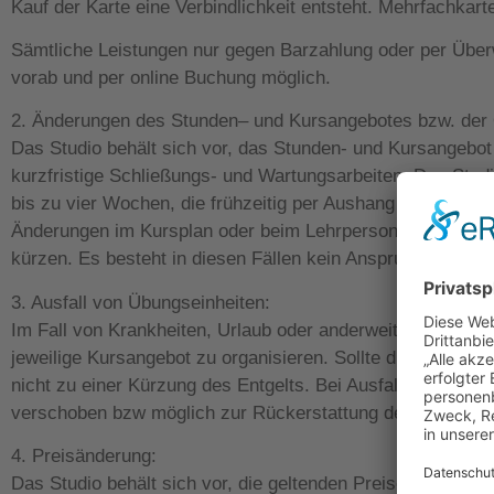
Kauf der Karte eine Verbindlichkeit entsteht. Mehrfachkarte
Sämtliche Leistungen nur gegen Barzahlung oder per Über
vorab und per online Buchung möglich.
2. Änderungen des Stunden– und Kursangebotes bzw. der 
Das Studio behält sich vor, das Stunden- und Kursangebot
kurzfristige Schließungs- und Wartungsarbeiten. Das Studi
bis zu vier Wochen, die frühzeitig per Aushang bekannt 
Änderungen im Kursplan oder beim Lehrpersonal können jed
kürzen. Es besteht in diesen Fällen kein Anspruch auf Rü
3. Ausfall von Übungseinheiten:
Im Fall von Krankheiten, Urlaub oder anderweitiger Verhin
jeweilige Kursangebot zu organisieren. Sollte dies nicht ge
nicht zu einer Kürzung des Entgelts. Bei Ausfall durch Kr
verschoben bzw möglich zur Rückerstattung des Eintrittsp
4. Preisänderung:
Das Studio behält sich vor, die geltenden Preise in zum