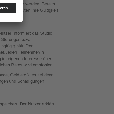
annt gegeben werden. Bereits
träge behalten ihre Gültigkeit
Nutzer informiert das Studio
 Störungen bzw.
ngfügig hält. Der
et.Jede/r Teilnehmer/in
g im eigenen Interesse über
ichen Rates wird empfohlen.
nde, Geld etc.), es sei denn,
zungen und Schädigungen
eichert. Der Nutzer erklärt,