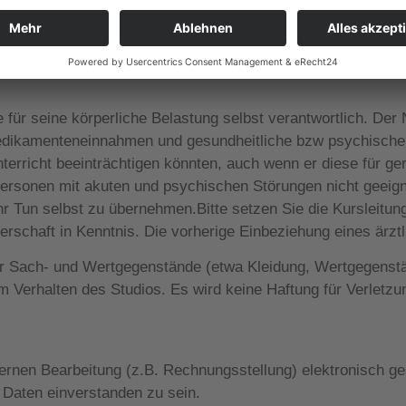
n des Studios und durch Ankündigung auf der Webseite bek
sage und Kooperationen jeglicher Art und Mitgliedschaftsver
.
 für seine körperliche Belastung selbst verantwortlich. Der 
Medikamenteneinnahmen und gesundheitliche bzw psychische
erricht beeinträchtigen könnten, auch wenn er diese für geri
 Personen mit akuten und psychischen Störungen nicht geeign
ihr Tun selbst zu übernehmen.Bitte setzen Sie die Kursleitun
schaft in Kenntnis. Die vorherige Einbeziehung eines ärztl
der Sach- und Wertgegenstände (etwa Kleidung, Wertgegenstä
em Verhalten des Studios. Es wird keine Haftung für Verlet
en Bearbeitung (z.B. Rechnungsstellung) elektronisch gesp
 Daten einverstanden zu sein.