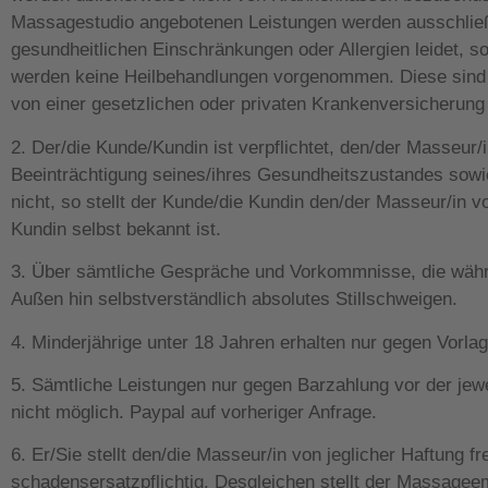
Massagestudio angebotenen Leistungen werden ausschließ
gesundheitlichen Einschränkungen oder Allergien leidet, s
werden keine Heilbehandlungen vorgenommen. Diese sind ei
von einer gesetzlichen oder privaten Krankenversicherung 
2. Der/die Kunde/Kundin ist verpflichtet, den/der Masseur
Beeinträchtigung seines/ihres Gesundheitszustandes sowie
nicht, so stellt der Kunde/die Kundin den/der Masseur/in 
Kundin selbst bekannt ist.
3. Über sämtliche Gespräche und Vorkommnisse, die währ
Außen hin selbstverständlich absolutes Stillschweigen.
4. Minderjährige unter 18 Jahren erhalten nur gegen Vorlag
5. Sämtliche Leistungen nur gegen Barzahlung vor der je
nicht möglich. Paypal auf vorheriger Anfrage.
6. Er/Sie stellt den/die Masseur/in von jeglicher Haftung f
schadensersatzpflichtig. Desgleichen stellt der Massagee