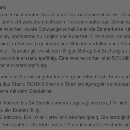
te:
einer bestimmten Anzahl von Unterrichtseinheiten. Bei Zehn
 und nicht zwischen mehreren Personen aufteilbar. Zehnerka
zwei Wochen, sowie Schwangerschaft kann die Zehnerkarte r
len, spätestens zu Beginn der Ruhezeit. Eine rückwirkende 
he nicht in Anspruch genommenen Stunden verfallen nach Abla
s, Retreats gilt vorab den fälligen Betrag bei Buchung zu 
bzw nicht erstattungsfähig
,
Eine Woche vorher sind 50% fäl
icht erstattungsfähig.
g von den Stornierungsfristen des gebuchten Gastlehrers und
 das Studio SOHAM über die Stornierungsregeln selbststän
vents mit dem Gastlehrer.
 können bis 24 Stunden vorher abgesagt werden, Für nicht 
 der Kosten fällig.
60 Minuten. Die 10-er Karte ist 6 Monate gültig. Sie ermöglic
Ein späterer Rücktritt und die Auszahlung des Restbetrages