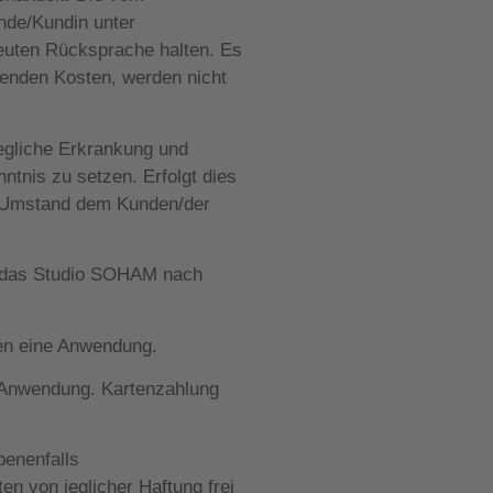
nde/Kundin unter
peuten Rücksprache halten. Es
lenden Kosten, werden nicht
jegliche Erkrankung und
tnis zu setzen. Erfolgt dies
der Umstand dem Kunden/der
t das Studio SOHAM nach
gten eine Anwendung.
n Anwendung. Kartenzahlung
benenfalls
n von jeglicher Haftung frei