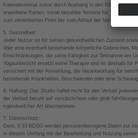
Kalendermonat zuvor durch Aushang in den Räumlichkeite
erworbene Karten, vorab bezahlte Termine für Yoga und Mas
zum vereinbarten Preis bis zum Ablauf der Vertragslaufzeit
5. Gesundheit:
Jeder Nutzer ist für seinen gesundheitlichen Zustand sowie
über eine eventuell bestehende körperliche Gebrechen, 
Einschränkungen, die seine Fähigkeit zur Teilnahme am Unt
Yogaunterricht ersetzt keine Therapie und ist deshalb für
versichert mit der Anmeldung, die Verantwortung für sein/
bestehende Krankheiten, Beschwerden oder eine Schwanger
6. Haftung: Das Studio haftet nicht für den Verlust jedwe
der Verlust beruht auf vorsätzlichem oder grob fahrlässig
irgendwelcher Art übernommen.
7. Datenschutz:
Gem. § 33 BDSG werden personenbezogene Daten zur intern
in diesem Umfang mit der Bearbeitung und Nutzung seiner