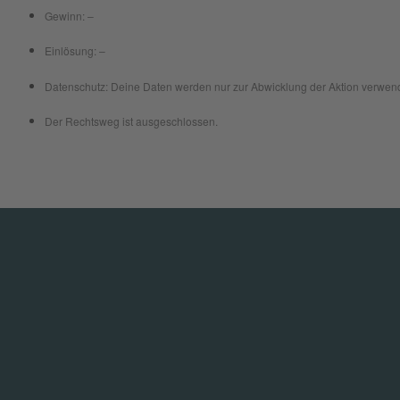
Gewinn: –
Einlösung: –
Datenschutz: Deine Daten werden nur zur Abwicklung der Aktion verwend
Der Rechtsweg ist ausgeschlossen.