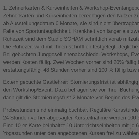
1. Zehnerkarten & Kurseinheiten & Workshop-Eventangebo
Zehnerkarten und Kurseinheiten berechtigen den Nutzer zu 
ab Ausstellungsdatum 6 Monate, sie sind nicht übertragbar
Falle von Sportuntauglichkeit, Krankheit von länger als 
Ruhezeit sind dem Studio SOHAM schriftlich vorab mitzutei
Die Ruhezeit wird mit Ihnen schriftlich festgelegt. Jeglic
Bei gebuchten Junggesellinnenabschiede, Workshops, Event
werden Kosten fällig. Zwei Wochen vorher sind 20% fällig
erstattungsfähig
,
48 Stunden vorher sind 100 % fällig bzw n
Extern gebuchte Gastlehrer: Stornierungsfrist ist abhängi
den Workshop/Event. Dazu befragen sie vor Ihrer Buchung
dann gilt die Stornierungsfrist 2 Monate vor Beginn des E
Probestunden sind einmalig buchbar. Reguläre Kursstunden
24 Stunden vorher abgesagter Kursteilnahme werden 100 %
Eine 10-er Karte beinhaltet 10 Unterrichtseinheiten mit je 
Yogastunden unter den angebotenen Kursen frei zu wählen. 