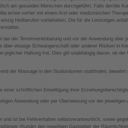
lich am gesunden Menschen durchgeführt. Falls der/die Ku
ollte er/sie vorher mit einem Arzt oder medizinischen Thera
nzig Heilberufen vorbehalten. Die für die Leistungen anfal
erstattet.
/in bei der Terminvereinbarung und vor der Anwendung über 
 über etwaige Schwangerschaft oder anderer Risiken in Kenn
von jeglicher Haftung frei. Dies gilt unabhängig davon, ob 
end der Massage in den Studioräumen stattfinden, bewahr
e einer schriftlichen Einwilligung ihrer Erziehungsberechti
weiligen Anwendung oder per Überweisung vor der jeweilige
rei und ist bei Fehlverhalten selbstverantwortlich, sowie gege
mpfänger (Kunde) den jeweiligen Gastgeber der Räumlichkeite