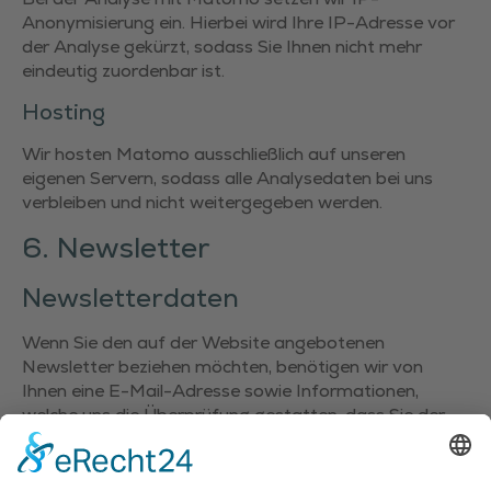
Anonymisierung ein. Hierbei wird Ihre IP-Adresse vor
der Analyse gekürzt, sodass Sie Ihnen nicht mehr
eindeutig zuordenbar ist.
Hosting
Wir hosten Matomo ausschließlich auf unseren
eigenen Servern, sodass alle Analysedaten bei uns
verbleiben und nicht weitergegeben werden.
6. Newsletter
Newsletter­daten
Wenn Sie den auf der Website angebotenen
Newsletter beziehen möchten, benötigen wir von
Ihnen eine E-Mail-Adresse sowie Informationen,
welche uns die Überprüfung gestatten, dass Sie der
Inhaber der angegebenen E-Mail-Adresse und mit
dem Empfang des Newsletters einverstanden sind.
Weitere Daten werden nicht bzw. nur auf freiwilliger