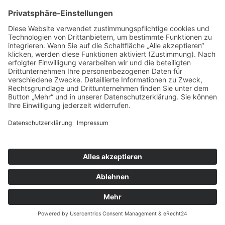
Basis erhoben. Für die Abwicklung der Newsletter
nutzen wir Newsletterdiensteanbieter, die
nachfolgend beschrieben werden.
Mailchimp mit deaktivierter
Erfolgsmessung
Diese Website nutzt die Dienste von Mailchimp für den
Versand von Newslettern. Anbieter ist die Rocket
Science Group LLC, 675 Ponce De Leon Ave NE, Suite
5000, Atlanta, GA 30308, USA.
Mailchimp ist ein Dienst, mit dem u.a. der Versand von
Newslettern organisiert werden kann. Wenn Sie Daten
zum Zwecke des Newsletterbezugs eingeben (z. B. E-
Mail-Adresse), werden diese auf den Servern von
Mailchimp in den USA gespeichert. Wir haben die
Erfolgsmessung bei Mailchimp deaktiviert, sodass
Mailchimp ihr Verhalten beim Öffnen unserer
Newsletter nicht auswerten wird.